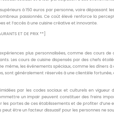
t supérieurs à 150 euros par personne, voire dépassant les
mbreux passionnés. Ce coût élevé renforce la perception
es et l’accès à une cuisine créative et innovante.
URANTS ET DE PRIX **]
 expériences plus personnalisées, comme des cours de cu
ts. Les cours de cuisine dispensés par des chefs étoilés
n. De même, les événements spéciaux, comme les dîners à
es, sont généralement réservés à une clientèle fortunée,
idées par les codes sociaux et culturels en vigueur dan
commettre un impair peuvent constituer des freins impo
ir les portes de ces établissements et de profiter d’un
s peut être un facteur dissuasif pour les personnes ne so