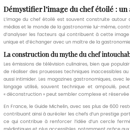
Démystifier l’image du chef étoilé : u
L’image du chef étoilé est souvent construite autour 
médias et le monde de la gastronomie lui-même, contri
d’analyser les facteurs qui contribuent à cette image
unique et d’échanger avec un maître de la gastronomie
La construction du mythe du chef intouchab
Les émissions de télévision culinaires, bien que pop
de réaliser des prouesses techniques inaccessibles au
aussi intimider. Les magazines gastronomiques, avec leu
langage utilisé, souvent technique et ampoulé, peut
« déconstruction » peut sembler complexe et réservée au
En France, le Guide Michelin, avec ses plus de 600 res
contribuant ainsi à auréoler les chefs d’un prestige par
ce qui contribue à renforcer l’idée d’un cercle fe
médiatiques et plus accessibles, notamment grâce aux r