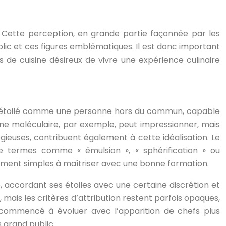
é. Cette perception, en grande partie façonnée par les
ic et ces figures emblématiques. Il est donc important
 de cuisine désireux de vivre une expérience culinaire
hef étoilé comme une personne hors du commun, capable
ine moléculaire, par exemple, peut impressionner, mais
ogieuses, contribuent également à cette idéalisation. Le
 de termes comme « émulsion », « sphérification » ou
ivement simples à maîtriser avec une bonne formation.
, accordant ses étoiles avec une certaine discrétion et
 mais les critères d’attribution restent parfois opaques,
 commencé à évoluer avec l’apparition de chefs plus
 grand public.