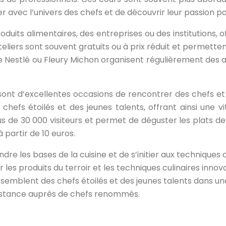
er avec l’univers des chefs et de découvrir leur passion p
oduits alimentaires, des entreprises ou des institutions, o
ateliers sont souvent gratuits ou à prix réduit et permette
estlé ou Fleury Michon organisent régulièrement des at
 sont d’excellentes occasions de rencontrer des chefs et
fs étoilés et des jeunes talents, offrant ainsi une vit
us de 30 000 visiteurs et permet de déguster les plats de
partir de 10 euros.
re les bases de la cuisine et de s’initier aux techniques c
ir les produits du terroir et les techniques culinaires innov
ssemblent des chefs étoilés et des jeunes talents dans u
distance auprès de chefs renommés.