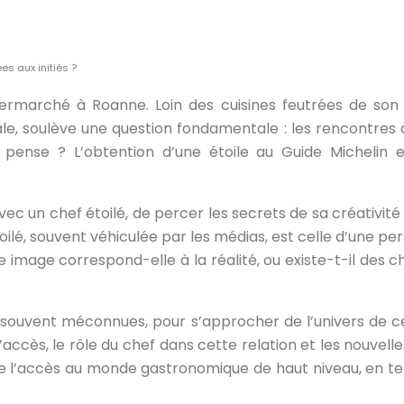
es aux initiés ?
permarché à Roanne. Loin des cuisines feutrées de son 
nale, soulève une question fondamentale : les rencontres
n le pense ? L’obtention d’une étoile au Guide Michel
ec un chef étoilé, de percer les secrets de sa créativité
toilé, souvent véhiculée par les médias, est celle d’une 
te image correspond-elle à la réalité, ou existe-t-il des 
 souvent méconnues, pour s’approcher de l’univers de ce
’accès, le rôle du chef dans cette relation et les nouvel
 de l’accès au monde gastronomique de haut niveau, en te