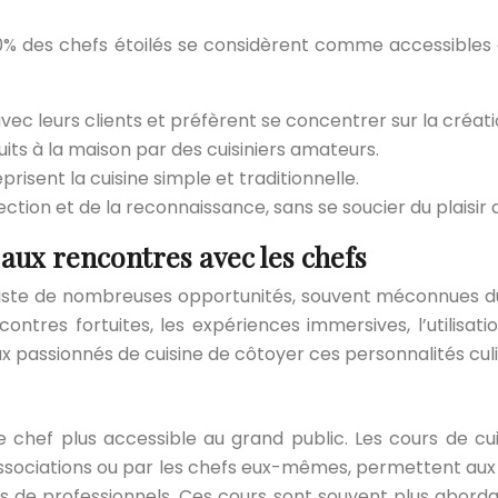
0% des chefs étoilés se considèrent comme accessibles e
avec leurs clients et préfèrent se concentrer sur la créat
its à la maison par des cuisiniers amateurs.
risent la cuisine simple et traditionnelle.
ction et de la reconnaissance, sans se soucier du plaisir d
aux rencontres avec les chefs
ste de nombreuses opportunités, souvent méconnues du 
ontres fortuites, les expériences immersives, l’utilisati
assionnés de cuisine de côtoyer ces personnalités culina
de chef plus accessible au grand public. Les cours de cu
associations ou par les chefs eux-mêmes, permettent aux
ires de professionnels. Ces cours sont souvent plus abord