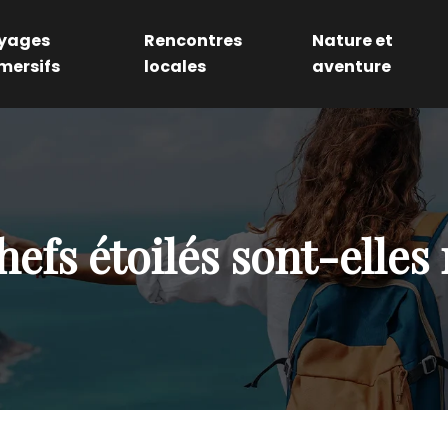
yages
Rencontres
Nature et
mersifs
locales
aventure
efs étoilés sont-elles 