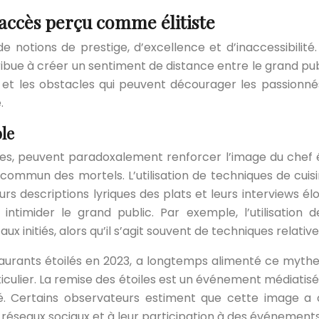
n accès perçu comme élitiste
de notions de prestige, d’excellence et d’inaccessibilit
bue à créer un sentiment de distance entre le grand publ
 et les obstacles qui peuvent décourager les passionnés
.
le
ulaires, peuvent paradoxalement renforcer l’image du c
 commun des mortels. L’utilisation de techniques de cuis
rs descriptions lyriques des plats et leurs interviews él
 intimider le grand public. Par exemple, l’utilisation
x initiés, alors qu’il s’agit souvent de techniques relat
taurants étoilés en 2023, a longtemps alimenté ce mythe
ticulier. La remise des étoiles est un événement médiatisé,
rmé. Certains observateurs estiment que cette image a
éseaux sociaux et à leur participation à des événements