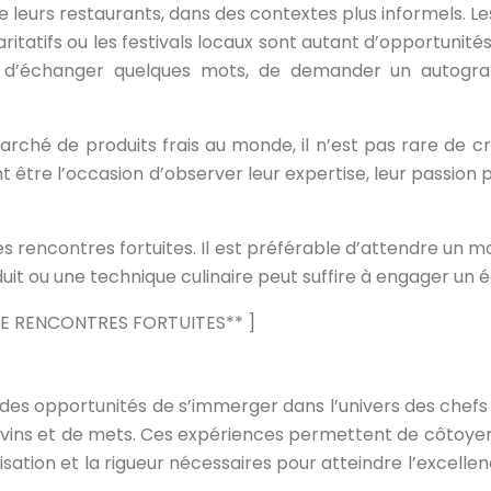
s de leurs restaurants, dans des contextes plus informels
ritatifs ou les festivals locaux sont autant d’opportunit
on d’échanger quelques mots, de demander un autogra
rché de produits frais au monde, il n’est pas rare de cro
être l’occasion d’observer leur expertise, leur passion po
 ces rencontres fortuites. Il est préférable d’attendre u
it ou une technique culinaire peut suffire à engager un éc
E RENCONTRES FORTUITES** ]
te des opportunités de s’immerger dans l’univers des chefs 
vins et de mets. Ces expériences permettent de côtoyer l
isation et la rigueur nécessaires pour atteindre l’excelle