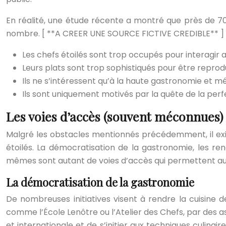
En réalité, une étude récente a montré que près de 7
nombre. [ **A CREER UNE SOURCE FICTIVE CREDIBLE** ]
Les chefs étoilés sont trop occupés pour interagir 
Leurs plats sont trop sophistiqués pour être reprodu
Ils ne s’intéressent qu’à la haute gastronomie et mép
Ils sont uniquement motivés par la quête de la perfe
Les voies d’accès (souvent méconnues) 
Malgré les obstacles mentionnés précédemment, il exi
étoilés. La démocratisation de la gastronomie, les renc
mêmes sont autant de voies d’accès qui permettent aux p
La démocratisation de la gastronomie
De nombreuses initiatives visent à rendre la cuisine 
comme l’École Lenôtre ou l’Atelier des Chefs, par des 
et internationale et de s’initier aux techniques culina